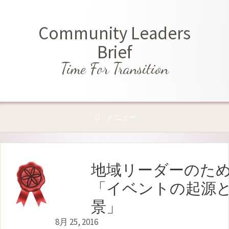
コ
ン
Community Leaders
テ
ン
Brief
ツ
Time For Transition
へ
ス
キ
ッ
メニュー
プ
地域リーダーのた
「イベントの起源
景」
8月 25, 2016