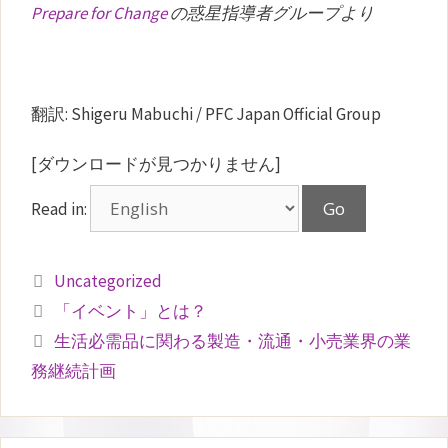
Prepare for Change
の惑星指導者グループより
翻訳: Shigeru Mabuchi / PFC Japan Official Group
[ダウンロードが見つかりません]
Read in:
カ
Uncategorized
テ
「イベント」とは？
ゴ
生活必需品に関わる製造・流通・小売業界の業
リ
務継続計画
ー