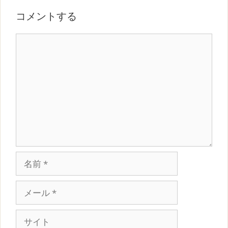
コメントする
コ
メ
ン
ト
名
前
メ
ー
ル
サ