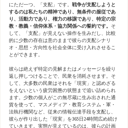
にただ一つ、「支配」です。
戦争が支配しようと
するのは私たちの精神であり、無条件の服従であ
り、活動力であり、権力の移譲であり、特定の宗
教・教義・信仰体系・協力関係への誓約です。
そ
して、「支配」が見えない操作を生みだし、比較
的に少数の存在は意のままで彼らの支配シナリ
オ・思想・方向性を社会全体に受け入れさせるこ
とができます。
彼らは絶えず特定の見解またはメッセージを繰り
返し押しつけることで、民衆を消耗させます。そ
して、大多数の民衆はそれを「現実」と認めざる
をえないという疲労困憊の状態まで追い詰められ
ます。少数の個人がこの無尽蔵に生み出された通
貨を使って、マスメディア・教育システム・軍・
法執行機関など、従来の情報伝達手段を支配し、
彼らが作り出した「現実」を365日24時間広め続け
ていきます。実態が見えているのは、彼らの計画