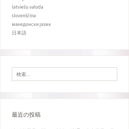
latviešu valoda
slovenščina
македонски јазик
日本語
検
索:
最近の投稿