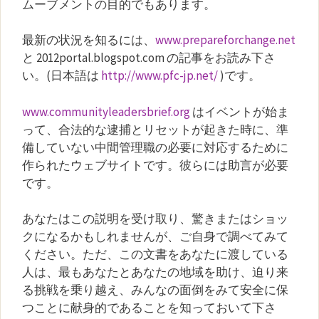
ムーブメントの目的でもあります。
最新の状況を知るには、
www.prepareforchange.net
と 2012portal.blogspot.com の記事をお読み下さ
い。(日本語は
http://www.pfc-jp.net/
)です。
www.communityleadersbrief.org
はイベントが始ま
って、合法的な逮捕とリセットが起きた時に、準
備していない中間管理職の必要に対応するために
作られたウェブサイトです。彼らには助言が必要
です。
あなたはこの説明を受け取り、驚きまたはショッ
クになるかもしれませんが、ご自身で調べてみて
ください。ただ、この文書をあなたに渡している
人は、最もあなたとあなたの地域を助け、迫り来
る挑戦を乗り越え、みんなの面倒をみて安全に保
つことに献身的であることを知っておいて下さ