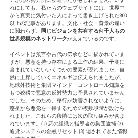
アが光の勢力側に寝返ったかもしれません。いず
れにしても、私たちのウェブサイトには、世界中
から真実に気付いた人によって書き上げられた800
以上の記事があります。文化・社会・背景の違い
に関わらず、
同じビジョンを共有する何千人もの
世界規模のネットワーク
が支えているのです。
イベントは預言や古代の伝承などに描かれていま
すが、悪意を持つ存在による工作の結果、予測に
含まれていないいくつかの要素が現れました。自
然に上昇していくエネルギは伝えられましたが、
地球外技術と集団マインド・コントロール知識を
もつ狡猾で悪意の反対勢力は予見されていません
でした。そのため、移行が妨害されないように、
惑星から悪党を一掃するための複数段階が設けら
れました。これらの段階には次の取り組みが含ま
れています。(1) 悪の組織と指導者の集団逮捕 (2)
通貨システムの金融リセット (3) 隠されてきた情報