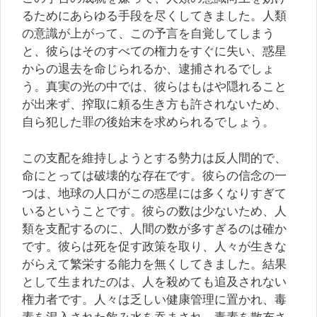
るためにあらゆる手段を尽くしてきました。人類
の意識が上がって、この予言を自覚してしまう
と、彼らはそのすべての権力をすぐに失い、惑星
からの退去を命じられるか、逮捕されるでしょ
う。真実の光の中では、彼らはもはや隠れること
が出来ず、搾取に頼る生き方も許されないため、
自ら犯した罪の後始末を求められるでしょう。
この支配を維持しようとする勢力は反人間的で、
命にとっては破壊的な存在です。彼らの信念の一
つは、地球の人口がこの惑星には多くなりすぎて
いるということです。彼らの数は少ないため、人
類を支配するのに、人間の数が多すぎるのは確か
です。彼らは死を促す政策を取り、人々が生きな
がらえて繁栄する能力を無くしてきました。結果
として生まれたのは、人を殺めても追及されない
権力者です。人々は乏しい健康管理に置かれ、毒
素を混入された飲み水を吞まされ、毒素を散布さ