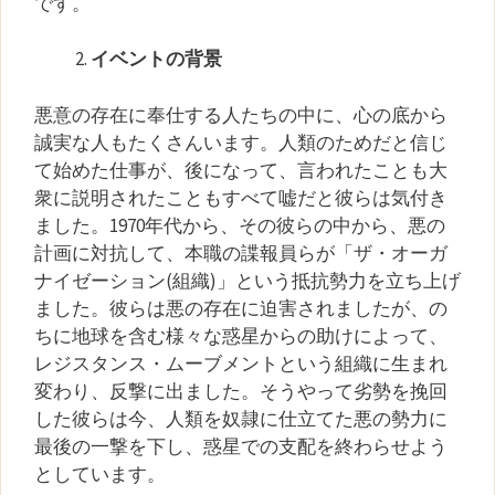
です。
イベントの背景
悪意の存在に奉仕する人たちの中に、心の底から
誠実な人もたくさんいます。人類のためだと信じ
て始めた仕事が、後になって、言われたことも大
衆に説明されたこともすべて嘘だと彼らは気付き
ました。1970年代から、その彼らの中から、悪の
計画に対抗して、本職の諜報員らが「ザ・オーガ
ナイゼーション(組織)」という抵抗勢力を立ち上げ
ました。彼らは悪の存在に迫害されましたが、の
ちに地球を含む様々な惑星からの助けによって、
レジスタンス・ムーブメントという組織に生まれ
変わり、反撃に出ました。そうやって劣勢を挽回
した彼らは今、人類を奴隷に仕立てた悪の勢力に
最後の一撃を下し、惑星での支配を終わらせよう
としています。