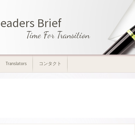
aders Brief
Time For Transition
Translators
コンタクト