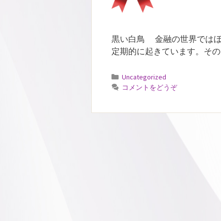
黒い白鳥 金融の世界ではほ
定期的に起きています。その
カ
Uncategorized
テ
コメントをどうぞ
ゴ
リ
ー