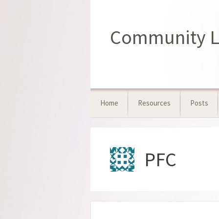
コ
ン
テ
Community Le
ン
ツ
へ
ス
キ
ッ
Home
Resources
Posts
プ
PFC