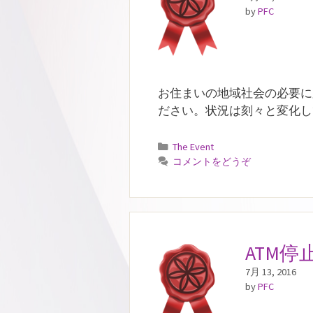
by
PFC
お住まいの地域社会の必要に
ださい。状況は刻々と変化し
カ
The Event
テ
コメントをどうぞ
ゴ
リ
ー
ATM
7月 13, 2016
by
PFC