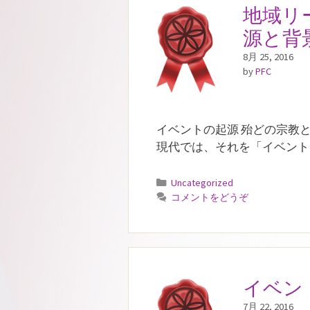
地域リ
源と背
8月 25, 2016
by
PFC
イベントの起源 殆どの宗教
現代では、それを「イベント
カ
Uncategorized
テ
コメントをどうぞ
ゴ
リ
ー
イベン
7月 22, 2016