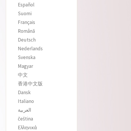
Español
Suomi
Français
Română
Deutsch
Nederlands
Svenska
Magyar
中文
香港中文版
Dansk
Italiano
العربية
čeština‎
Ελληνικά