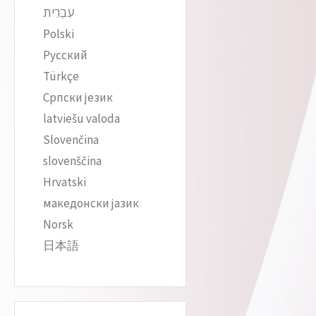
עִבְרִית
Polski
Русский
Türkçe
Српски језик
latviešu valoda
Slovenčina
slovenščina
Hrvatski
македонски јазик
Norsk
日本語